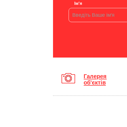
Ім'я
Галерея
об'єктів