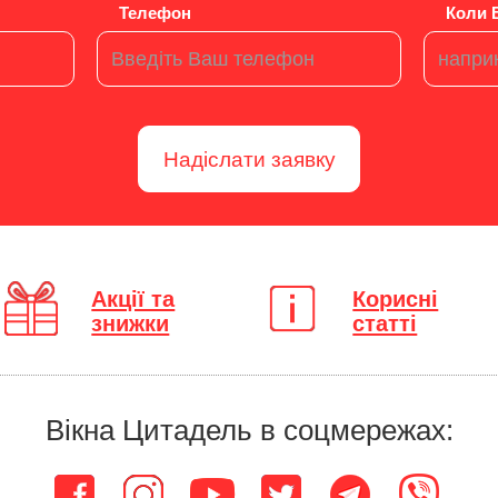
Телефон
Коли 
Надіслати заявку
Акції та
Корисні
знижки
статті
Вікна Цитадель в соцмережах: