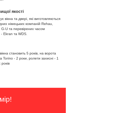
вищої якості
 вікна та двері, які виготовляються
дних німецьких компаній Rehau,
 G-U та перевірених часом
 - Ekran та WDS.
вікна становить 5 років, на ворота
та Torino - 2 роки,
ролети захисні
- 1
 років
мір!