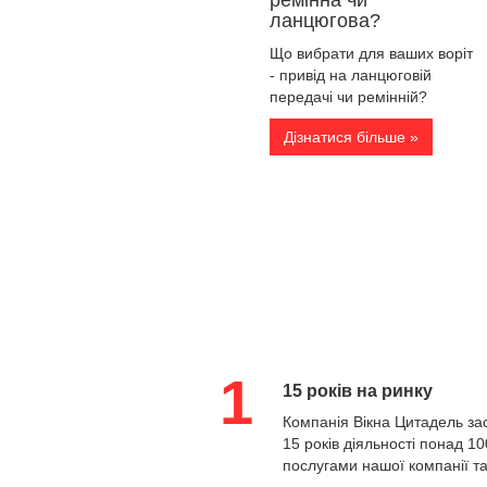
ремінна чи
ланцюгова?
Що вибрати для ваших воріт
- привід на ланцюговій
передачі чи ремінній?
Дізнатися більше »
1
15 років на ринку
Компанія Вікна Цитадель за
15 років діяльності понад 10
послугами нашої компанії та