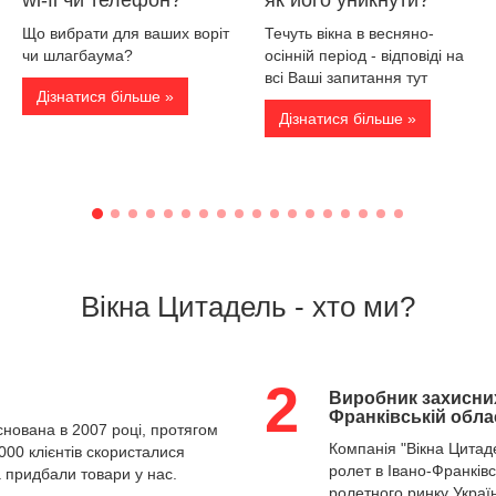
wi-fi чи телефон?
як його уникнути?
Що вибрати для ваших воріт
Течуть вікна в весняно-
чи шлагбаума?
осінній період - відповіді на
всі Ваші запитання тут
Дізнатися більше »
Дізнатися більше »
Вікна Цитадель - хто ми?
2
Виробник захисних
Франківській обла
снована в 2007 році, протягом
Компанія "Вікна Цитад
000 клієнтів скористалися
ролет
в Івано-Франківсь
 придбали товари у нас.
ролетного ринку Украї