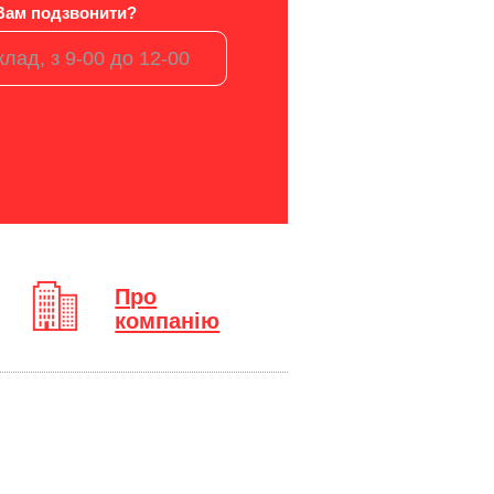
Вам подзвонити?
Про
компанію