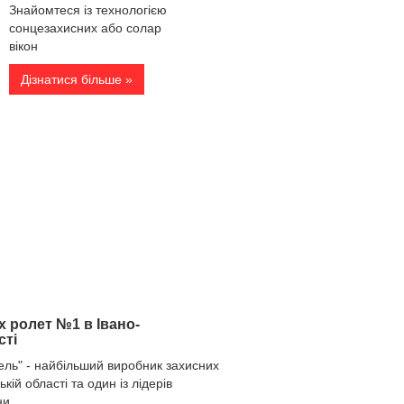
Знайомтеся із технологією
сонцезахисних або солар
вікон
Дізнатися більше »
 ролет №1 в Івано-
сті
ель" - найбільший виробник
захисних
кій області та один із лідерів
ни.