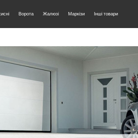
хисні
Ворота
Жалюзі
Маркізи
Інші товари