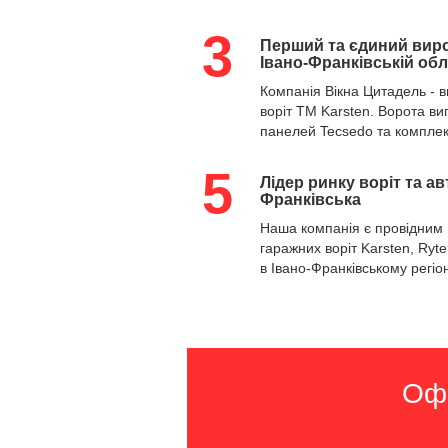
3
Перший та єдиний виро
Івано-Франківській обл
Компанія Вікна Цитадель - 
воріт
ТМ Karsten. Ворота ви
панелей Tecsedo та комплект
5
Лідер ринку воріт та а
Франківська
Наша компанія є провідним
гаражних воріт
Karsten, Ryte
в Івано-Франківському регіон
Офо