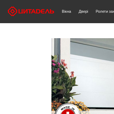
Вікна
Двері
Ролети за