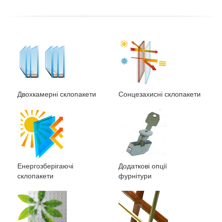
Двохкамерні склопакети
Сонцезахисні склопакети
Енергозберігаючі
Додаткові опції
склопакети
фурнітури