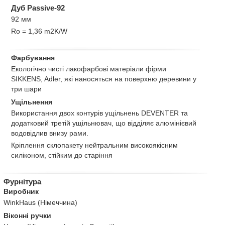
Дуб Passive-92
92 мм
Ro = 1,36 m2K/W
Фарбування
Екологічно чисті лакофарбові матеріали фірми
SIKKENS, Adler, які наносяться на поверхню деревини у
три шари
Ущільнення
Використання двох контурів ущільнень DEVENTER та
додатковий третій ущільнювач, що відділяє алюмінієвий
водовідлив внизу рами.
Кріплення склопакету нейтральним високоякісним
силіконом, стійким до старіння
Фурнітура
Виробник
WinkHaus (Німеччина)
Віконні ручки