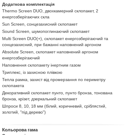
Додаткова комплектація
Thermo Screen DUO, двохкамерний склопакет, 2
енергозберігаючих скла
Sun Screen, сонцезахисний склопакет
Sound Screen, шумопоглинаючий склопакет
Multi Screen DUO(+), склопакет енергозберігаючий та
сонцезахисний, при бажанні наповнений аргоном
Absolute Screen, склопакет наповнений аргоном
енергозберігаючий
Наповнення склопакету інертним газом
Триплекс, із захисною плівкою
Тепла рамка, захист від промерзання по периметру
склопакета
Декоративний склопакет пунто, пунто бронза, тонована
бронза, крізет, дзеркальний склопакет
Шпроси 8, 10, 18 мм (білий, коричневий, сріблястий,
золотий, "під дерево")
Кольорова гама