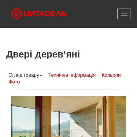
Відкри
меню
Двері дерев’яні
Огляд товару
Технічна інформація
Кольори
Фото