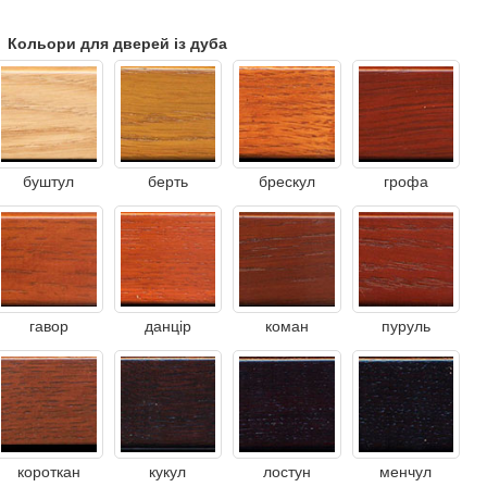
Кольори для дверей із дуба
буштул
берть
брескул
грофа
гавор
данцір
коман
пуруль
короткан
кукул
лостун
менчул