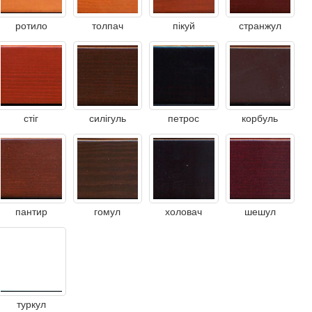
ротило
толпач
пікуй
странжул
стіг
силігуль
петрос
корбуль
пантир
гомул
холовач
шешул
туркул