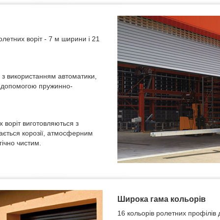
летних воріт - 7 м ширини і 21
я з використанням автоматики,
з допомогою пружинно-
 воріт виготовляються з
дається корозії, атмосферним
ічно чистим.
Широка гама кольорів
16 кольорів ролетних профілів 