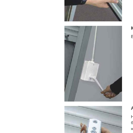
В
Н
б
н