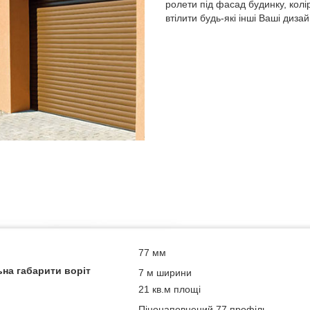
ролети під фасад будинку, колі
втілити будь-які інші Ваші диза
77 мм
на габарити воріт
7 м ширини
21 кв.м площі
Пінонаповнений 77 профіль