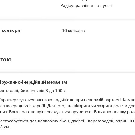
Радіоуправління на пульті
і кольори
16 кольорів
етою
Пружинно-інерційний механізм
антажопідйомність від 6 до 100 кг.
арактеризуються високою надійністю при невеликій вартості. Компа
езпосередньо в коробі. Для того, що відкрити чи закрити ролети до
низ. Вага полотна врівноважуються пружиною. В нижню планку рол
астосовується для невисоких вікон, дверей, перегородок, вітрин, 
8 см.