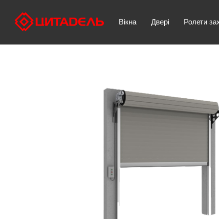
Вікна
Двері
Ролети за