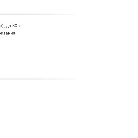
), до 80 кг
кривання