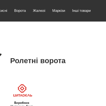
хисні
Ворота
Жалюзі
Маркізи
Інші товари
Ролетні ворота