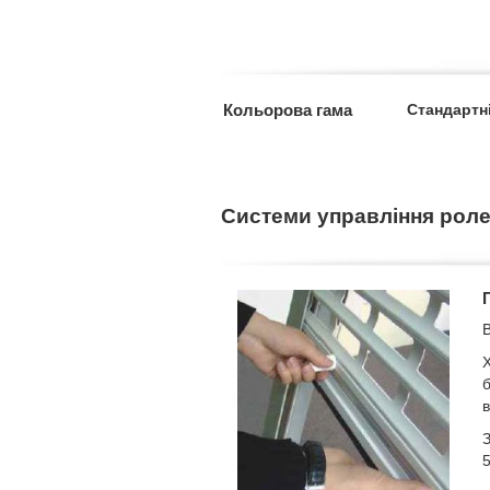
Кольорова гама
Стандартн
Системи управління рол
В
Х
б
в
З
5