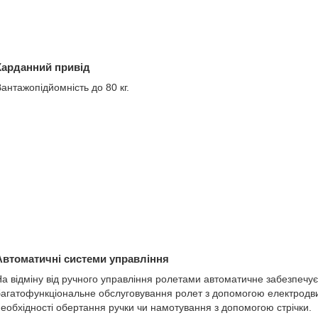
Карданний привід
антажопідйомність до 80 кг.
Автоматичні системи управління
а відміну від ручного управління ролетами автоматичне забезпечу
агатофункціональне обслуговування ролет з допомогою електродви
еобхідності обертання ручки чи намотування з допомогою стрічки.