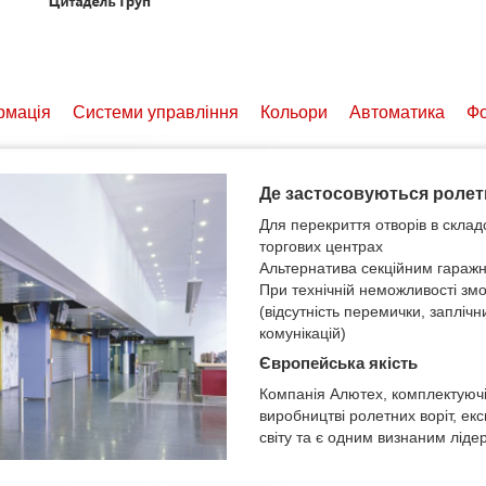
рмація
Cистеми управління
Кольори
Автоматика
Ф
Де застосовуються ролет
Для перекриття отворів в скла
торгових центрах
Альтернатива секційним гараж
При технічній неможливості змо
(відсутність перемички, заплічн
комунікацій)
Європейська якість
Компанія Алютех, комплектуючі
виробництві ролетних воріт, ек
світу та є одним визнаним ліде