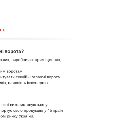
ото
ні ворота?
дських, виробничих приміщеннях,
ним воротам
нтувати секційні гаражні ворота
иків, наявність інженерних
 якої використовуються у
спортує свою продукцію у 45 країн
ром ринку України.