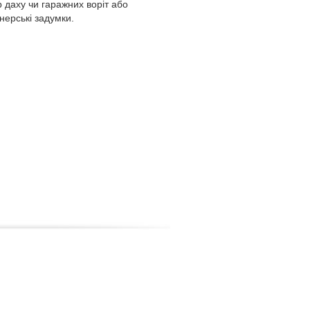
р даху чи гаражних воріт або
йнерські задумки.