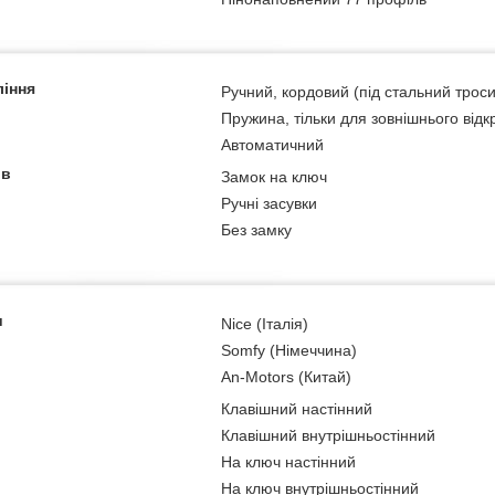
ління
Ручний, кордовий (під стальний тросик
Пружина, тільки для зовнішнього від
Автоматичний
ів
Замок на ключ
Ручні засувки
Без замку
и
Nice (Італія)
Somfy (Німеччина)
An-Motors (Китай)
Клавішний настінний
Клавішний внутрішньостінний
На ключ настінний
На ключ внутрішньостінний