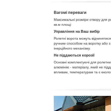
Вагомі переваги
Максимальні розміри отвору для ро
кв.м площі
Управління на Ваш вибір
Ролетні ворота можуть відчинятис
ручним способом на воротку або 
інерційного механізму.
Не піддаються корозії
Основні комплектуючі для ролетних
алюмінію - матеріалу, який не під
впливам, температурам та є еколог