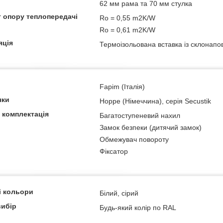
62 мм рама та 70 мм стулка
т опору теплопередачі
Ro = 0,55 m2K/W
Ro = 0,61 m2K/W
яція
Термоізольована вставка із склонапо
Fapim (Італія)
чки
Hoppe (Німеччина), серія Secustik
 комплектація
Багатоступеневий нахил
Замок безпеки (дитячий замок)
Обмежувач повороту
Фіксатор
і кольори
Білий, сірий
вибір
Будь-який колір по RAL