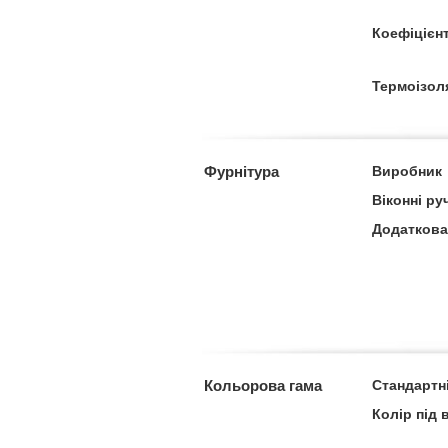
Коефіцієн
Термоізол
Фурнітура
Виробник
Віконні ру
Додаткова
Кольорова гама
Стандартн
Колір під 