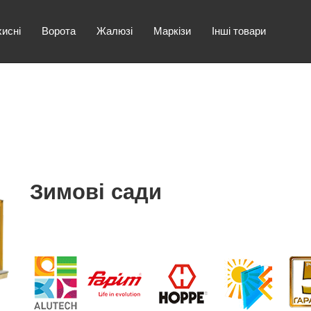
хисні
Ворота
Жалюзі
Маркізи
Інші товари
Зимові сади