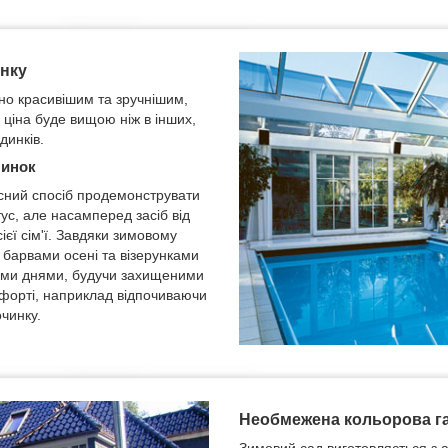
инку
но красивішим та зручнішим,
 ціна буде вищою ніж в інших,
динків.
чинок
асний спосіб продемонструвати
тус, але насамперед засіб від
ієї сім'ї. Завдяки зимовому
 барвами осені та візерунками
ими днями, будучи захищеними
мфорті, наприклад відпочиваючи
очинку.
Необмежена кольорова г
Зимовий сад виготовляється з 