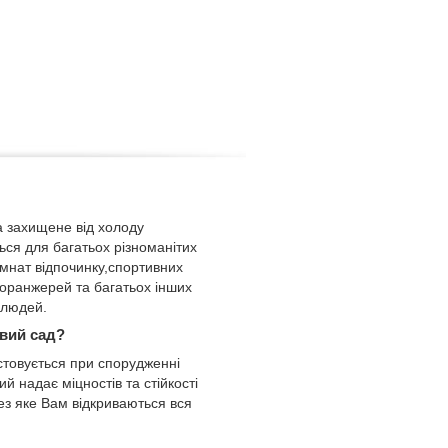
 захищене від холоду
ься для багатьох різноманітих
імнат відпочинку,спортивних
 оранжерей та багатьох інших
 людей.
овий сад?
товується при спорудженні
ий надає міцностів та стійкості
рез яке Вам відкриваються вся