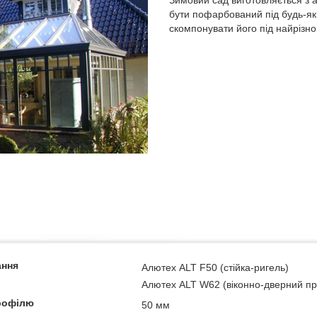
бути пофарбований під будь-як
скомпонувати його під найрізно
ання
Алютех ALT F50 (стійка-ригель)
Алютех ALT W62 (віконно-дверний пр
рофілю
50 мм