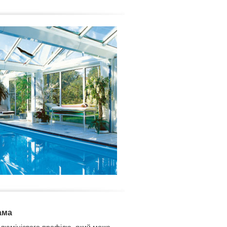
ама
алюмінієвого профілю, який може