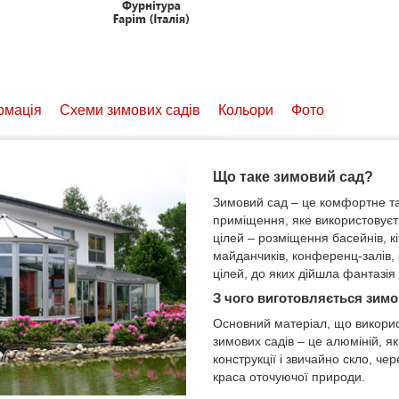
рмація
Схеми зимових садів
Кольори
Фото
Що таке зимовий сад?
Зимовий сад – це комфортне та
приміщення, яке використовуєт
цілей – розміщення басейнів, к
майданчиків, конференц-залів,
цілей, до яких дійшла фантазія
З чого виготовляється зим
Основний матеріал, що викорис
зимових садів – це алюміній, як
конструкції і звичайно скло, че
краса оточуючої природи.