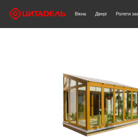
Вікна
Двері
Ролети за