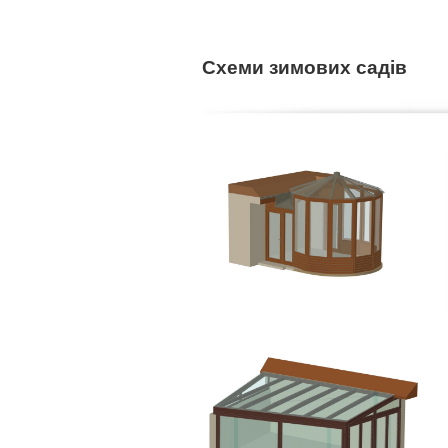
Схеми зимових садів