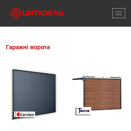
Відкри
меню
Гаражні ворота