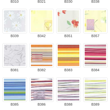
B310
B321
B330
B338
B339
B342
B351
B357
B381
B382
B383
B384
B385
B386
B388
B389