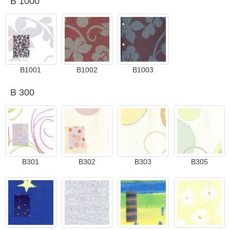
B 1000
B1001
B1002
B1003
B 300
B301
B302
B303
B305