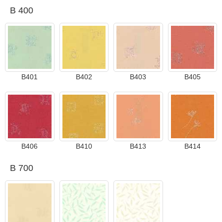
B 400
B401
B402
B403
B405
B406
B410
B413
B414
B 700