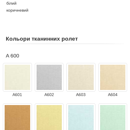
білий
коричневий
Кольори тканинних ролет
A 600
A601
A602
A603
A604