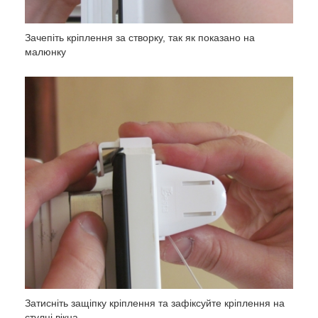
Зачепіть кріплення за створку, так як показано на
малюнку
Затисніть защіпку кріплення та зафіксуйте кріплення на
стулці вікна