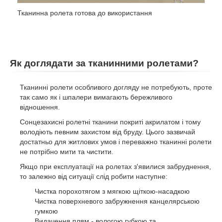
Тканинна ролета готова до використання
Як доглядати за тканинними ролетами?
Тканинні ролети особливого догляду не потребують, проте
так само як і шпалери вимагають бережливого
відношення.
Сонцезахисні ролетні тканини покриті акрилатом і тому
володіють певним захистом від бруду. Цього зазвичай
достатньо для житлових умов і переважно тканинні ролети
не потрібно мити та чистити.
Якщо при експлуатації на ролетах з'явилися забруднення,
то залежно від ситуації слід робити наступне:
Чистка порохотягом з мягкою щіткою-насадкою
Чистка поверхневого забружнення канцелярською
гумкою
Видачення плям - вологою губкою та