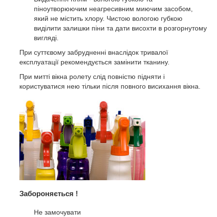
піноутворюючим неагресивним миючим засобом,
який не містить хлору. Чистою вологою губкою
виділити залишки піни та дати висохти в розгорнутому
вигляді.
При суттєвому забрудненні внаслідок тривалої
експлуатації рекомендується замінити тканину.
При митті вікна ролету слід повністю підняти і
користуватися нею тільки після повного висихання вікна.
Забороняється !
Не замочувати