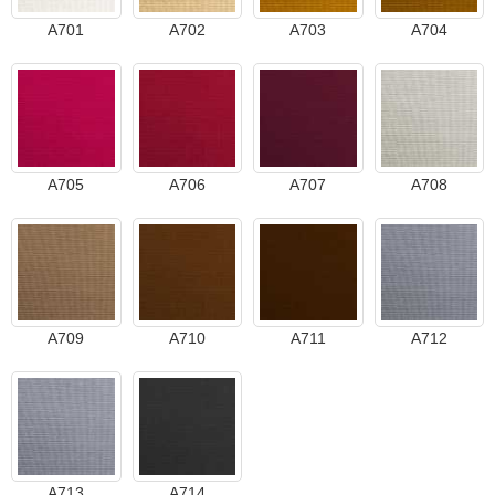
A701
A702
A703
A704
A705
A706
A707
A708
A709
A710
A711
A712
A713
A714