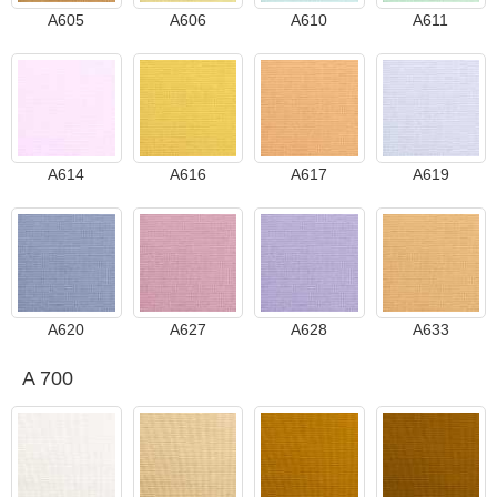
A605
A606
A610
A611
A614
A616
A617
A619
A620
A627
A628
A633
A 700