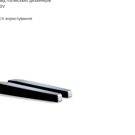
ід італійських дизайнерів
30V
сті користування