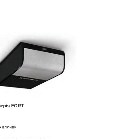
серія FORT
о впливу