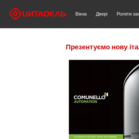
Вікна
Двері
Ролети за
Презентуємо нову іт