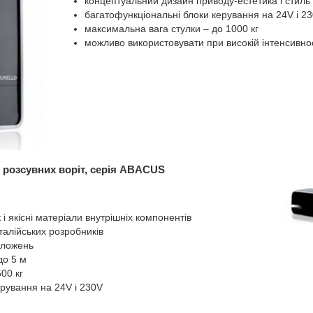
концептуальний дизайн приводу-естетика і стиль в
багатофункціональні блоки керування на 24V і 2
максимальна вага стулки – до 1000 кг
можливо використовувати при високій інтенсивно
 розсувних воріт, серія ABACUS
і якісні матеріали внутрішніх компонентів
талійських розробників
оложень
до 5 м
00 кг
рування на 24V і 230V