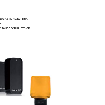
нцевих положеннях
ь
встановлення стріли