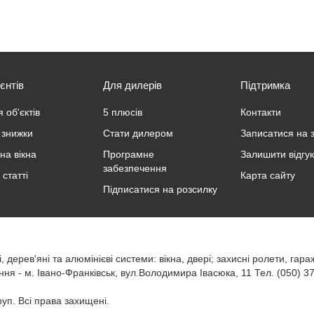
єнтів
Для дилерів
Підтримка
 об'єктів
5 плюсів
Контакти
а знижки
Стати дилером
Записатися на 
на вікна
Програмне
Залишити відгук
забезпечення
 статті
Карта сайту
Підписатися на розсилку
 дерев'яні та алюмінієві системи: вікна, двері;
захисні ролети
,
гара
іння
-
м. Івано-Франківськ
,
вул.Володимира Івасюка, 11
Тел.
(050) 3
уп. Всі права захищені.