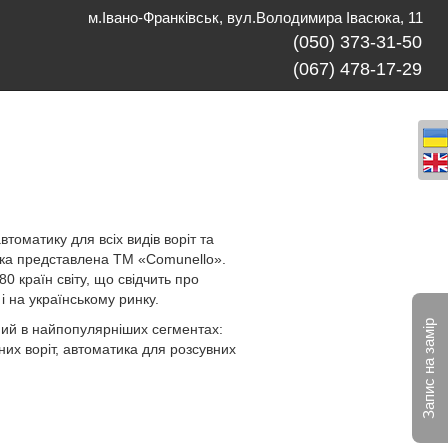
м.Івано-Франківськ, вул.Володимира Івасюка, 11
(050) 373-31-50
(067) 478-17-29
томатику для всіх видів воріт та
 яка представлена ТМ «Comunello».
0 країн світу, що свідчить про
і на українському ринку.
Запис на замір
ий в найпопулярніших сегментах:
них воріт, автоматика для розсувних