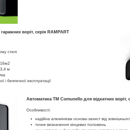
 гаражних воріт, серія RAMPART
ому стилі
 16м2
3,4 м
тка
ї і безпечної експлуатації
Автоматика ТМ Comunello для відкатних воріт, 
Особливості:
надійна алюмінієва основа-захист від зовнішньог
точне визначення кінцевих положень