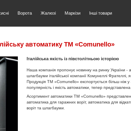
хисні
Ворота
Жалюзі
Маркізи
Інші товари
алійську автоматику ТМ «Comunello»
Італійська якість із півстолітньою історією
Наша компанія пропонує новинку на ринку України - ав
шлагбауми італійської компанії Комунеллі Фрателлі,
Продукція ТМ «Comunello» експортується більш ніж у 8
популярність і якість автоматики, тепер представлена 
Асортимент автоматики ТМ «Comunello» представлен
автоматика для гаражних воріт, автоматика для відкат
воріт та шлагбауми.