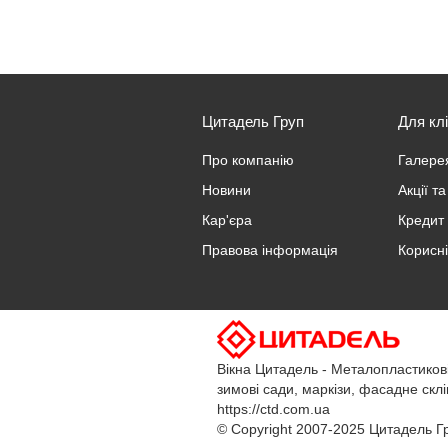
Цитадель Груп
Для клі
Про компанію
Галерея
Новини
Акції т
Кар'єра
Кредит 
Правова інформація
Корисні
Вікна Цитадель
-
Металопластикові,
зимові сади, маркізи, фасадне скл
https://ctd.com.ua
© Copyright 2007-2025 Цитадель Гр