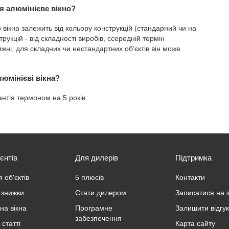
я алюмінієве вікно?
 вікна залежить від кольору конструкцій (стандарний чи на
рукцій - від складності виробів, ссередній термін
ижні, для складних чи нестандартних об’єктів він може
люмінієві вікна?
антія термоном на 5 років
єнтів
Для дилерів
Підтримка
 об'єктів
5 плюсів
Контакти
а знижки
Стати дилером
Записатися на 
на вікна
Програмне
Залишити відгук
забезпечення
 статті
Карта сайту