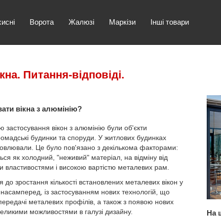
хисні
Ворота
Жалюзі
Маркізи
Інші товари
кна. Питання-відповіді.
вати вікна з алюмінію?
 застосування вікон з алюмінію були об'єкти
омадські будинки та споруди. У житлових будинках
новлювали. Це було пов'язано з декількома факторами:
ся як холодний, "неживий" матеріал, на відміну від
и властивостями і високою вартістю металевих рам.
я до зростання кількості встановлених металевих вікон у
 насамперед, із застосуванням нових технологій, що
ередачі металевих профілів, а також з появою нових
великими можливостями в галузі дизайну.
На 