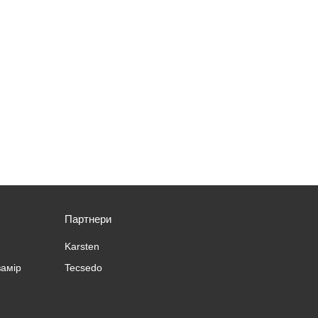
Партнери
Karsten
замір
Tecsedo