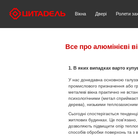
Вікна
Двері
Ролети за
Все про алюмінієві ві
1. В яких випадках варто купу
У нас донедавна основною галуззю
промислового призначення або гр
металеві вікна практично не вста
психологічними (метал сприймаєть
дерева), низькими теплозахисним
Сьогодні спостерігається тенденці
житлових будинках. Це пов'язано,
дозволяють підвищити опір теплоп
способів обробки поверхонь та з 