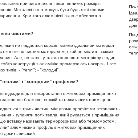
оцільним при виготовленні вікон великих розмірів,
По-
алконів. Металеві вікна можуть бути будь-якої форми,
ідеа
дкривання. Крім того алюмінієві вікна є абсолютно
двер
довг
огічно чистими?
По-
рази
л, який не піддається корозії, майже ідеальний матеріал
сліж
є екологічно чистим матеріалом, який не містить важких
теп
ечовин. Але, на жаль, у такого хорошого матеріалу є один
 тобто конструкції з алюмінію промерзають наскрізь. І все
 типів: - "теплі"; - "холодні".
ж "теплим" і "холодним" профілем?
не підходить для використання в житлових приміщеннях і
 засклення балконів, лоджій та нежитлових приміщень.
адається з трьох частин: між двома профілями вставляють
ачення - зупиняти потік тепла, який рухається з приміщення
і. Цю вставку називають терморозривом або термомостом.
плий" алюмінієвий профіль в житлових приміщеннях
го досить високий.