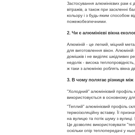
Застосування алюмінієвих рам є д
вітражів, а також при заскленні б
кольору і з будь-яким способом ві
пожежобезпечними.
2. Чи є алюмінієві вікна екол
Алюміній - це легкий, міцний мета
для виготовлення вікон. Алюміній 
домішків і не виділяє шкідливих р
недолік - висока теплопровідність,
ж таки з алюмінію роблять вікна двох
3. В чому полягає різниця мі
"Холодний" алюмінієвий профіль 
використовується в основному для
"Теплий" алюмінієвий профіль скл
термоізоляційну вставку. Її призн
на вулицю та потік шуму з вулиц
Це дозволяє використовувати "те
оскільки опір теплопередачі у ньо