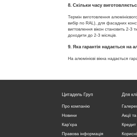
8. Скільки часу виготовляєтьс
Термін виготовлення алюмінієвого
вибір по RAL), для фасадних конст
вигтовлення вікон становить 2-3 т
доходити до 2-3 місяців.
9. Яка гарантія надається на а
На алюмінієві вікна надається гар
Цитадель Груп
Для клі
Про компанію
Галерея
Новини
Акції т
Кар'єра
Кредит 
Правова інформація
Корисні