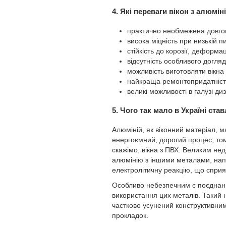
4. Які переваги вікон з алюмін
практично необмежена довгов
висока міцність при низькій пи
стійкість до корозії, деформ
відсутність особливого догляд
можливість виготовляти вікна
найкраща ремонтопридатність 
великі можливості в галузі ди
5. Чого так мало в Україні ста
Алюміній, як віконний матеріал, м
енергоємний, дорогий процес, тому
скажімо, вікна з ПВХ. Великим нед
алюмінію з іншими металами, нап
електролітичну реакцію, що сприя
Особливо небезпечним є поєднання
використання цих металів. Такий н
частково усунений конструктивни
прокладок.