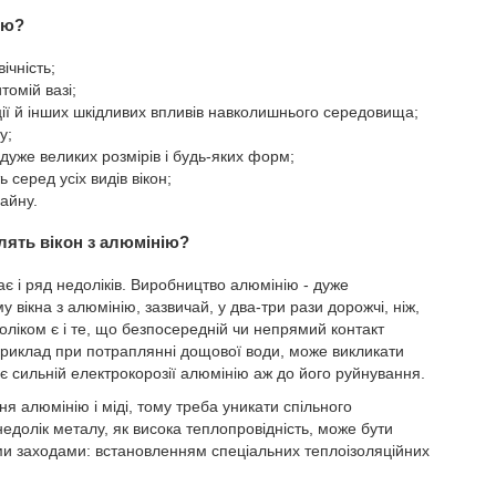
ію?
ічність;
томій вазі;
ації й інших шкідливих впливів навколишнього середовища;
у;
 дуже великих розмірів і будь-яких форм;
серед усіх видів вікон;
зайну.
влять вікон з алюмінію?
ає і ряд недоліків. Виробництво алюмінію - дуже
 вікна з алюмінію, зазвичай, у два-три рази дорожчі, ніж,
оліком є і те, що безпосередній чи непрямий контакт
риклад при потраплянні дощової води, може викликати
є сильній електрокорозії алюмінію аж до його руйнування.
 алюмінію і міді, тому треба уникати спільного
едолік металу, як висока теплопровідність, може бути
ми заходами: встановленням спеціальних теплоізоляційних