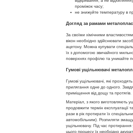
відкривання, а не відхиляння
проміжок часу;
не знижуйте температуру в п
Догляд за рамами металоплас
За своїми хімічними властивостям
вікон необхідно здійснювати засо
ацетону. Можна купувати спеціаль
їх з допомогою звичайного мильно
поверхнях профілю та уникайте п
Гумові ущільнювачі металопл
Гумові ущільнювачі, які проходят
прилягання одне до одного. Завдя
приміщення від дощу та протягів.
Матеріал, з якого виготовляють ущ
продовжити термін експлуатації т
рази в рік протирати їх спеціаль
автомобільним). Розпиляти змащув
ущільнювачу. Під час протирання 
цього процесу їх необхідно акура