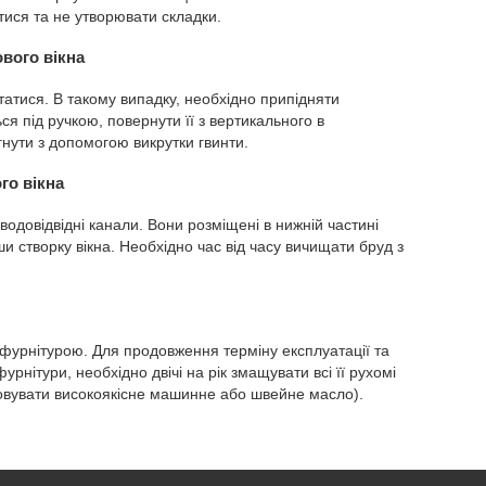
тися та не утворювати складки.
вого вікна
татися. В такому випадку, необхідно припідняти
я під ручкою, повернути її з вертикального в
нути з допомогою викрутки гвинти.
го вікна
водовідвідні канали. Вони розміщені в нижній частині
и створку вікна. Необхідно час від часу вичищати бруд з
фурнітурою. Для продовження терміну експлуатації та
рнітури, необхідно двічі на рік змащувати всі її рухомі
вувати високоякісне машинне або швейне масло).