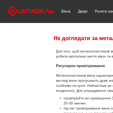
Вікна
Двері
Ролети за
Як доглядати за мет
Для того, щоб металопластикові ві
робити капітальне миття вікон та в
Регулярне провітрювання
Металопластикові вікна характери
вигляді вони пропускають дуже мал
особливо на кухні. Найчастіше це 
конденсату. Для упередження так
провітрюйте всі приміщення 3
20-30 хвилин;
під час провітрювання вікна 