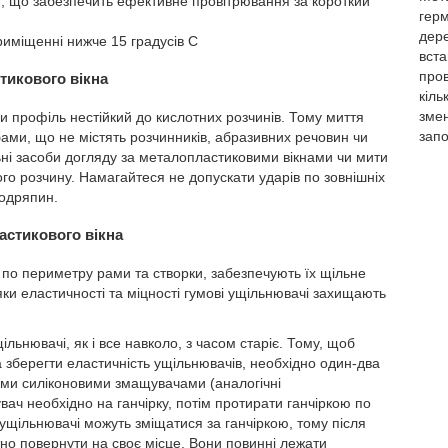
), що забезпечить ефективне провітрювання за короткий
герм
дере
риміщенні нижче 15 градусів С
вст
пров
тикового вікна
кіль
змен
и профіль нестійкий до кислотних розчинів. Тому миття
запо
бами, що не містять розчинників, абразивних речовин чи
ні засоби догляду за металопластиковими вікнами чи мити
го розчину. Намагайтеся не допускати ударів по зовнішніх
одряпин.
астикового вікна
ь по периметру рами та створки, забезпечують їх щільне
ки еластичності та міцності гумові ущільнювачі захищають
ільнювачі, як і все навколо, з часом старіє. Тому, щоб
а зберегти еластичність ущільнювачів, необхідно один-два
ними силіконовими змащувачами (аналогічні
ач необхідно на ганчірку, потім протирати ганчіркою по
ущільнювачі можуть зміщатися за ганчіркою, тому після
тно повернути на своє місце. Вони повинні лежати