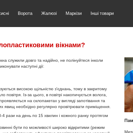
хисні
Ворота
Жалюзі
Маркізи
Інші товари
алопластиковими вікнами?
кна служили довго та надійно, не полінуйтеся інколи
иконувати наступні дії:
зуються високою щільністю з'єднань, тому в закритому
о повітря. Із-за цього, в повітрі накопичується волога,
проявляється на склопакетах у вигляді запотівання та
их явищ необхідно регулярно провітрювати приміщення.
-4 рази на день по 15 хвилин і кожного ранку протягом
Пам
повинні бути по можливості широко відкритими (режим
Мета