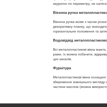
акуратно по периметру, не натяга
Віконна ручка металопластико
Віконна ручка може з часом розхи
декоративну планку, що знаходитьс
горизонтальне положення та затяг
Водовідвід металопластиково
Всі металопластикові вікна мають 
рами, їх можна побачити, відкривш
цих каналів.
Фурнітура
Металопластикові вікна оснащені 
збереження зовнішнього вигляду фу
частини маслом (можна використо