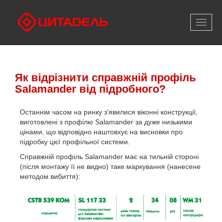
Відкри
меню
Як відрізнити справжній профіль
Salamander від підробного?
Останнім часом на ринку з'явилися віконні конструкції,
виготовлені з профілю Salamander за дуже низькими
цінами, що відповідно наштовхує на висновки про
підробку цієї профільної системи.
Справжній профіль Salamander має на тильній стороні
(після монтажу її не видно) таке маркування (нанесене
методом вибиття):