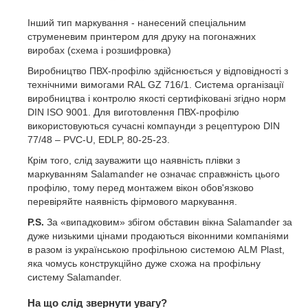
Інший тип маркування - нанесений спеціальним
струменевим принтером для друку на погонажних
виробах (схема і розшифровка)
Виробництво ПВХ-профілю здійснюється у відповідності з
технічними вимогами RAL GZ 716/1. Система організації
виробництва і контролю якості сертифіковані згідно норм
DIN ISO 9001. Для виготовлення ПВХ-профілю
використовуються сучасні компаунди з рецептурою DIN
77/48 – PVC-U, EDLP, 80-25-23.
Крім того, слід зауважити що наявність плівки з
маркуванням Salamander не означає справжність цього
профілю, тому перед монтажем вікон обов'язково
перевіряйте наявність фірмового маркування.
P.S.
За «випадковим» збігом обставин вікна Salamander за
дуже низькими цінами продаються віконними компаніями
в разом із українською профільною системою ALM Plast,
яка чомусь конструкційно дуже схожа на профільну
систему Salamander.
На що слід звернути увагу?