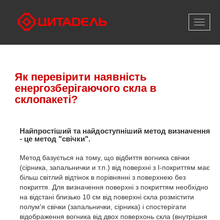
Відкри
меню
Як перевірити наявність
енергозберігаючого скла в
склопакеті?
Найпростіший та найдоступніший метод визначення
- це
метод "свічки".
Метод базується на тому, що відбиття вогника свічки
(сірника, запальнички и т.п.) від поверхні з I-покриттям має
більш світлий відтінок в порівнянні з поверхнею без
покриття. Для визначення поверхні з покриттям необхідно
на відстані близько 10 см від поверхні скла розмістити
полум'я свічки (запальнички, сірника) і спостерігати
відображення вогника від двох поверхонь скла (внутрішня