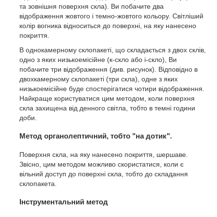
та зовнішня поверхня скла). Ви побачите два
відображення жовтого і темно-жовтого кольору. Світліший
колір вогника відноситься до поверхні, на яку нанесено
покриття.
В однокамерному склопакеті, що складається з двох склів,
одно з яких низькоемісійне (к-скло або і-скло), Ви
побачите три відображення (див. рисунок). Відповідно в
двохкамерному склопакеті (три скла), одне з яких
низькоемісійне буде спостерігатися чотири відображення.
Найкраще користуватися цим методом, коли поверхня
скла захищена від денного світла, тобто в темні години
доби.
Метод органолептичний, тобто "на дотик".
Поверхня скла, на яку нанесено покриття, шершаве.
Звісно, цим методом можливо скористатися, коли є
вільний доступ до поверхні скла, тобто до складання
склопакета.
Інструментальний метод